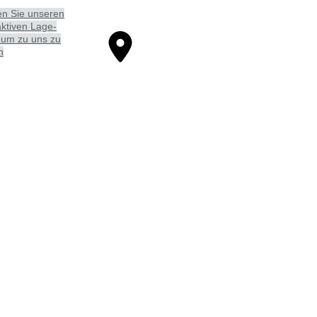
en Sie unseren
aktiven La­ge­
 um zu uns zu
n