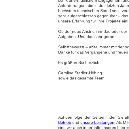
Dank unermüdlichem Engagement und d
Anforderungen, die in den letzten Jahre
höchstem technischen Stand setzt vora
sehr aufgeschlossen gegenüber – das w
unsere Erfahrung für Ihre Projekte ein!
Ob der neue Anstrich im Bad oder der 
Aufgaben. Und das sehr gerne.
Selbstbewusst – aber immer mit der sc
Danke für das Vergangene und freuen 
Es grüßen Sie herzlich
Caroline Stadler-Höhing
sowie das gesamte Team
Auf den folgenden Seiten finden Sie a
Betrieb
und
unsere Leistungen
. Als Mi
sind wir auch innerhalb unseres Intere