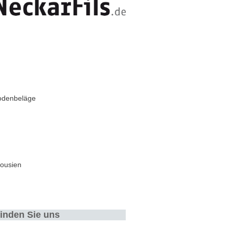
odenbeläge
alousien
finden Sie uns