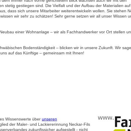
em immer nach vorne gerichtetem Blick wachsen auch wir mit den
n stetig gestiegen sind. Die Vielfalt und der Aufbau der Materialien auf
us, dass sich unsere Mitarbeiter weiterentwickeln wollen. Sie stehen
issen wir sehr zu schätzen! Sehr gerne setzen wir all unser Wissen u
Neubau einer Wohnanlage – wir als Fachhandwerker vor Ort stellen un
hwäbischen Bodenständigkeit – blicken wir in unsere Zukunft. Wir sag
uns auf das Künftige – gemeinsam mit Ihnen!
lles Wissenswerte über
unseren
tglied der Maler- und Lackiererinnung Neckar-Fils
ssenverbandes zukunftssicher aufgestellt - nicht