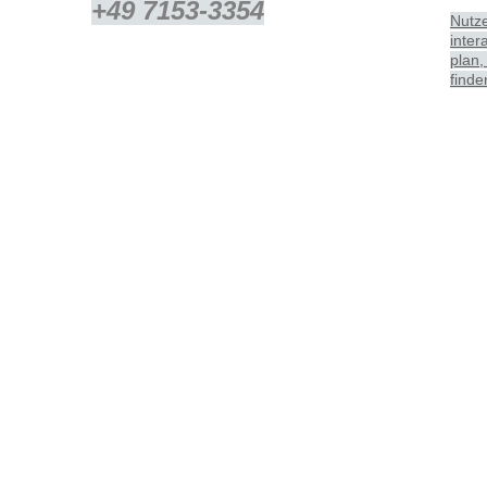
+49 7153-3354
Nutz
inter
plan,
finde