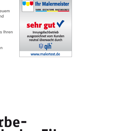
 Neuem
nd
s Ihren
en